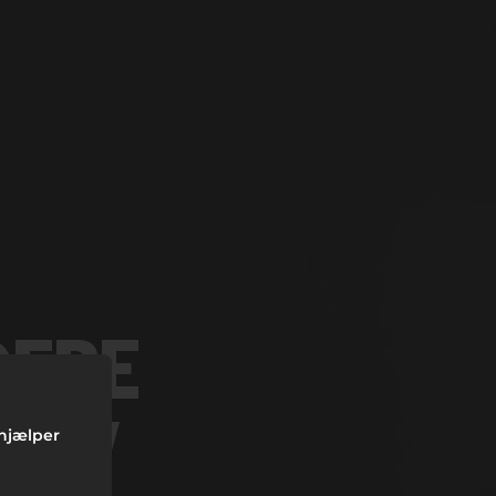
DERE
KTIV
 hjælper