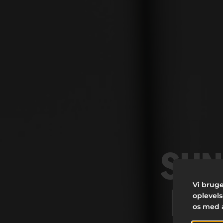
SUN
Vi bruge
ER 
oplevel
os med 