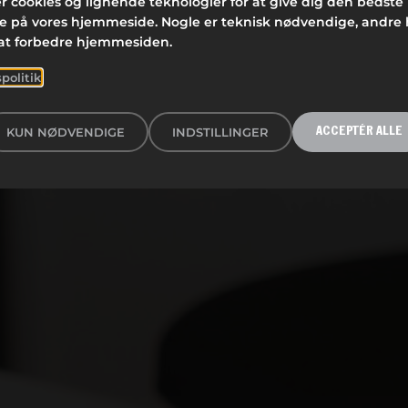
r cookies og lignende teknologier for at give dig den bedste
se på vores hjemmeside. Nogle er teknisk nødvendige, andre
at forbedre hjemmesiden.
spolitik
KUN NØDVENDIGE
INDSTILLINGER
ACCEPTÉR ALLE