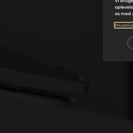
Vi bruge
oplevel
os med 
Privatliv