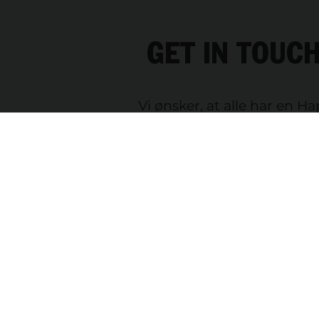
GET IN TOUCH
Vi ønsker, at alle har en H
Workday. Møder med os 
gratis, og der er altid en
specialist i nærheden af d
Send os dine data og vi v
kontakte dig!