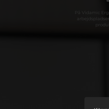
På Vidamic Ergo
arbejdspladsen
produk