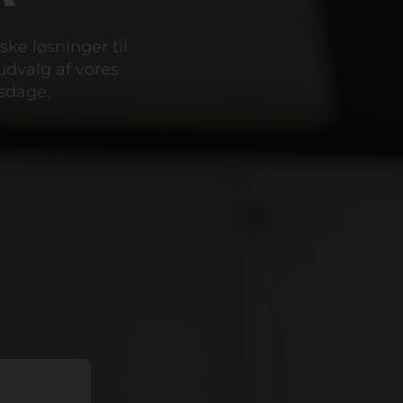
ke løsninger til
udvalg af vores
sdage.