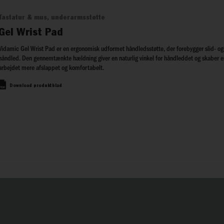
Tastatur & mus, underarmsstøtte
Gel Wrist Pad
Vidamic Gel Wrist Pad er en ergonomisk udformet håndledsstøtte, der forebygger slid- og 
håndled. Den gennemtænkte hældning giver en naturlig vinkel for håndleddet og skaber e
arbejdet mere afslappet og komfortabelt.
Download produktblad